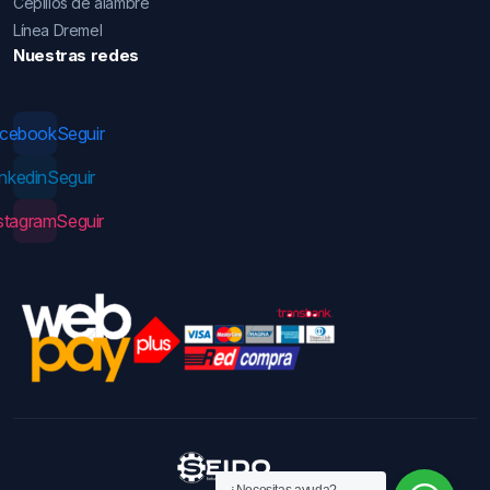
Cepillos de alambre
Línea Dremel
Nuestras redes
acebook
Seguir
inkedin
Seguir
stagram
Seguir