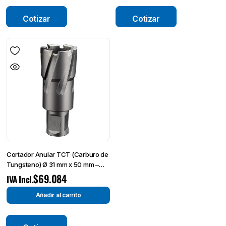
Cotizar
Cotizar
Cortador Anular TCT (Carburo de
Tungsteno) Ø 31 mm x 50 mm –
Broca de Corte-
$
69.084
IVA Incl.
Añadir al carrito