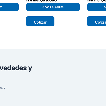
to
Añadir al carrito
A
Cotizar
Cotiz
ovedades y
os y