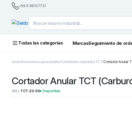
+56 9 68107731
Todas las categorías
Marcas
Seguimiento de ord
Inicio
Accesorios para taladro
Cortadores anulares
TCT
Cortador Anular 
Cortador Anular TCT (Carbur
SKU:
TCT-20-50
Disponible