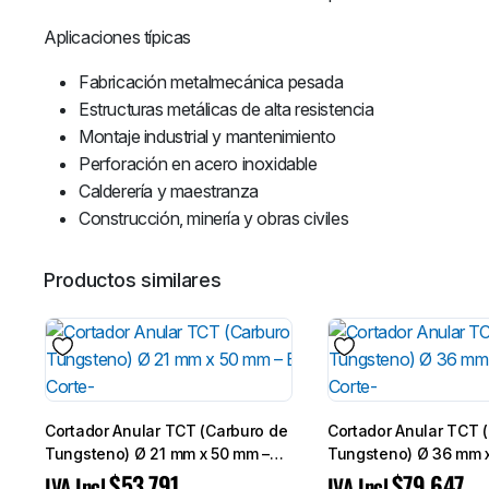
Aplicaciones típicas
Fabricación metalmecánica pesada
Estructuras metálicas de alta resistencia
Montaje industrial y mantenimiento
Perforación en acero inoxidable
Calderería y maestranza
Construcción, minería y obras civiles
Productos similares
Cortador Anular TCT (Carburo de
Cortador Anular TCT 
Tungsteno) Ø 21 mm x 50 mm –
Tungsteno) Ø 36 mm 
Broca de Corte-
Broca de Corte-
$
53.791
$
79.647
IVA Incl.
IVA Incl.