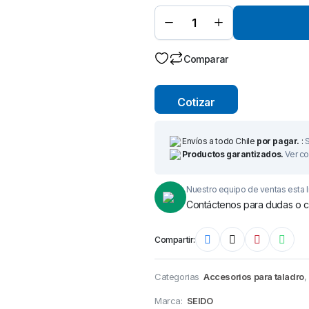
de
Tungsteno)
Ø 20 mm x
50 mm –
Broca de
Corte-
Comparar
quantity
Cotizar
Envíos a todo Chile
por pagar.
:
S
Productos garantizados.
Ver co
Nuestro equipo de ventas esta l
Contáctenos para dudas o c
Compartir:
Categorias
Accesorios para taladro
,
Marca:
SEIDO