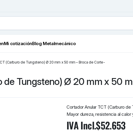
en
Mi cotización
Blog Metalmecánico
TCT (Carburo de Tungsteno) Ø 20 mm x 50 mm – Broca de Corte-
o de Tungsteno) Ø 20 mm x 50 m
Cortador Anular TCT (Carburo de
Mayor dureza, resistencia al calor y
IVA Incl.
$
52.653
Cortador
Anular TCT
(Carburo