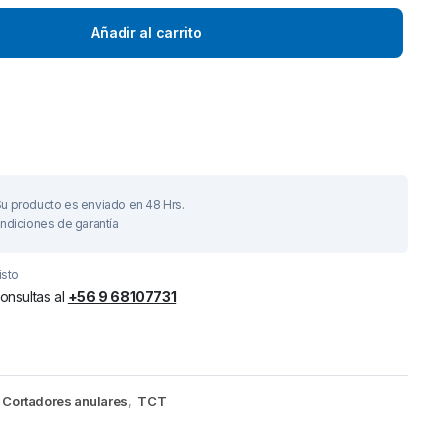
Añadir al carrito
To see and take advanta
Click Here
u producto es enviado en 48 Hrs.
ndiciones de garantía
isto
onsultas al
+56 9 68107731
Cortadores anulares
,
TCT