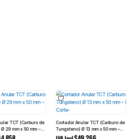
nular TCT (Carburo de
Cortador Anular TCT (Carburo de
 Ø 29 mm x 50 mm –
Tungsteno) Ø 13 mm x 50 mm –
rte-
Broca de Corte-
64.858
$
49.266
IVA Incl.