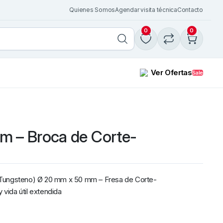
Quienes Somos
Agendar visita técnica
Contacto
0
0
Ver Ofertas
Sale
m – Broca de Corte-
PISTOLA-TORCHA MIG T
BERNARD BN 300 Largo 
$
82.697
Euro conector
IVA Incl.
Añadir al carrito
 Tungsteno) Ø 20 mm x 50 mm – Fresa de Corte-
 vida útil extendida