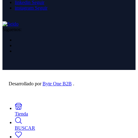
linkedin
Seguir
instagram
Seguir
Síguenos:
Desarrollado por
Byte One B2B
.
Tienda
BUSCAR