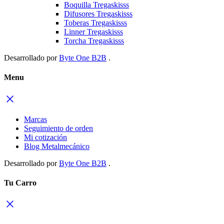
Boquilla Tregaskisss
Difusores Tregaskisss
Toberas Tregaskisss
Linner Tregaskisss
Torcha Tregaskisss
Desarrollado por
Byte One B2B
.
Menu
Marcas
Seguimiento de orden
Mi cotización
Blog Metalmecánico
Desarrollado por
Byte One B2B
.
Tu Carro