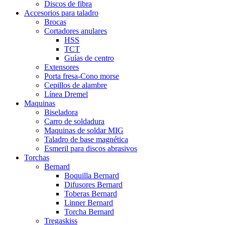
Discos de fibra
Accesorios para taladro
Brocas
Cortadores anulares
HSS
TCT
Guías de centro
Extensores
Porta fresa-Cono morse
Cepillos de alambre
Línea Dremel
Maquinas
Biseladora
Carro de soldadura
Maquinas de soldar MIG
Taladro de base magnética
Esmeril para discos abrasivos
Torchas
Bernard
Boquilla Bernard
Difusores Bernard
Toberas Bernard
Linner Bernard
Torcha Bernard
Tregaskiss