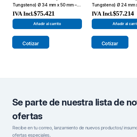
Tungsteno) Ø 34 mm x 50 mm –
Tungsteno) Ø 24 mm 
Broca de Corte-
Broca de Corte-
$
75.421
$
57.214
IVA Incl.
IVA Incl.
Añadir al carrito
Añadir al carri
Cotizar
Cotizar
Se parte de nuestra lista de n
ofertas
Recibe en tu correo, lanzamiento de nuevos productos/ insum
ofertas especiales.