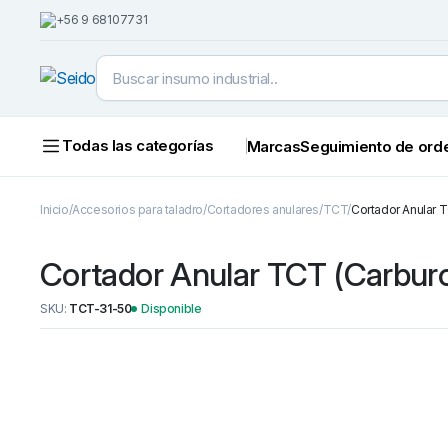
+56 9 68107731
Todas las categorías
Marcas
Seguimiento de ord
Inicio
Accesorios para taladro
Cortadores anulares
TCT
Cortador Anular 
Cortador Anular TCT (Carbur
SKU:
TCT-31-50
Disponible