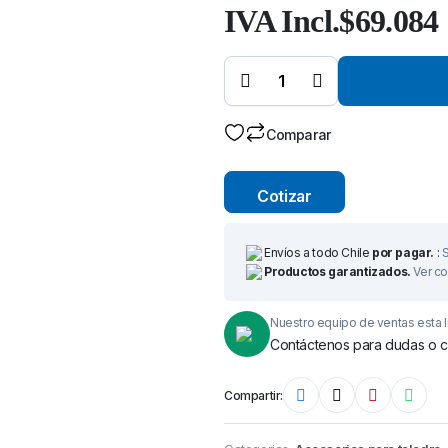
IVA Incl.
$
69.084
Cortador
Anular TCT
(Carburo
de
Tungsteno)
Ø 31 mm x
50 mm –
Broca de
Corte-
Comparar
quantity
Cotizar
Envíos a todo Chile
por pagar.
:
S
Productos garantizados.
Ver co
Nuestro equipo de ventas esta l
Contáctenos para dudas o c
Compartir: