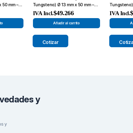
x 50 mm –
Tungsteno) Ø 13 mm x 50 mm –
Tungsteno)
Broca de Corte-
Broca de Co
$
49.266
IVA Incl.
IVA Incl.
to
Añadir al carrito
A
Cotizar
Cotiz
ovedades y
os y