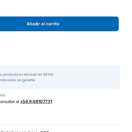
Añadir al carrito
To see and take advanta
Click Here
u producto es enviado en 48 Hrs.
ndiciones de garantía
isto
onsultas al
+56 9 68107731