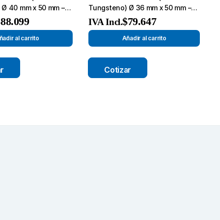
 Ø 40 mm x 50 mm –
Tungsteno) Ø 36 mm x 50 mm –
rte-
Broca de Corte-
$
88.099
$
79.647
IVA Incl.
ñadir al carrito
Añadir al carrito
ar
Cotizar