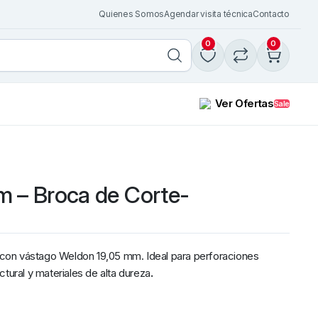
Quienes Somos
Agendar visita técnica
Contacto
0
0
Ver Ofertas
Sale
m – Broca de Corte-
PISTOLA-TORCHA MIG T
BERNARD BN 300 Largo 
Euro conector
$
82.697
IVA Incl.
Añadir al carrito
con vástago Weldon 19,05 mm. Ideal para perforaciones
ctural y materiales de alta dureza
.