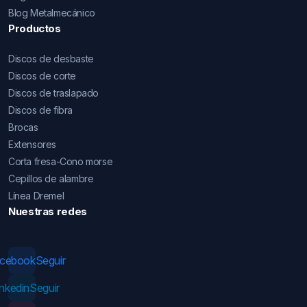
Blog Metalmecánico
Productos
Discos de desbaste
Discos de corte
Discos de traslapado
Discos de fibra
Brocas
Extensores
Corta fresa-Cono morse
Cepillos de alambre
Línea Dremel
Nuestras redes
acebook
Seguir
inkedin
Seguir