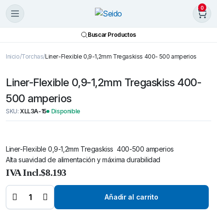
0
Buscar Productos
Inicio
Torchas
Liner-Flexible 0,9-1,2mm Tregaskiss 400- 500 amperios
Liner-Flexible 0,9-1,2mm Tregaskiss 400-
500 amperios
SKU:
XLL3A-15
Disponible
Liner-Flexible 0,9-1,2mm Tregaskiss 400-500 amperios
Alta suavidad de alimentación y máxima durabilidad
IVA Incl.
$
8.193
Liner-
Flexible
0,9-1,2mm
Tregaskiss
Añadir al carrito
400- 500
amperios
quantity