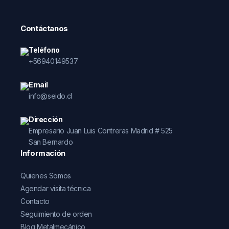
Contáctanos
Teléfono
+56940149537
Email
info@seido.cl
Dirección
Empresario Juan Luis Contreras Madrid # 525
San Bernardo
Información
Quienes Somos
Agendar visita técnica
Contacto
Seguimiento de orden
Blog Metalmecánico