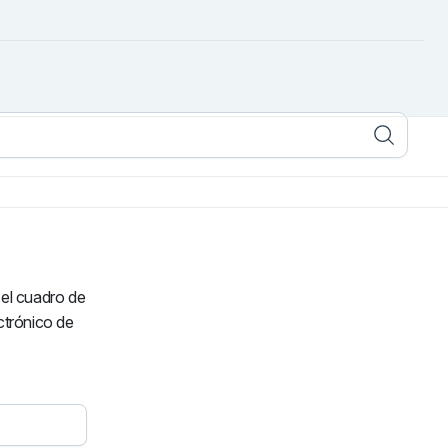
 el cuadro de
m
Liner-Flexible 1,2-1,6mm
perios
Tregaskiss 400-500 Amperios
ectrónico de
$
8.193
IVA Incl.
Añadir al carrito