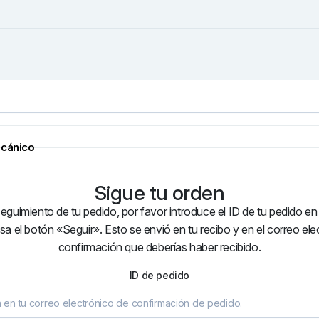
cánico
Sigue tu orden
eguimiento de tu pedido, por favor introduce el ID de tu pedido en
180 mm
Liner-Flexible 0,9-1,2m
Tregaskiss 400- 500 am
sa el botón «Seguir». Esto se envió en tu recibo y en el correo el
PISTOLA -TORCHA MIG TIPO
$
8.193
TREGASKISS 550 AMP- Euro
IVA Incl.
confirmación que deberías haber recibido.
Conector 60 mm²
$
146.594
IVA Incl.
Añadir al carrito
ID de pedido
Añadir al carrito