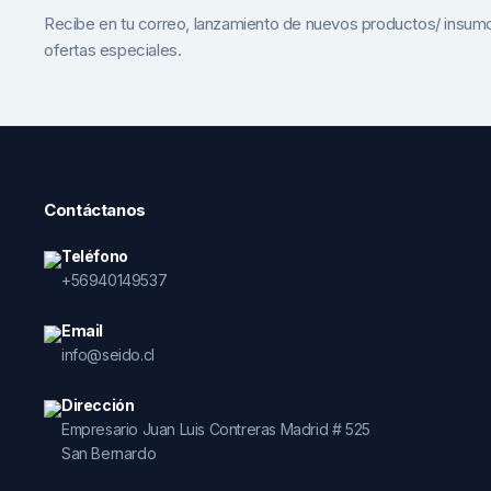
Recibe en tu correo, lanzamiento de nuevos productos/ insum
ofertas especiales.
Contáctanos
Teléfono
+56940149537
Email
info@seido.cl
Dirección
Empresario Juan Luis Contreras Madrid # 525
San Bernardo