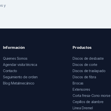
os y
Información
Productos
Quienes Somos
Discos de desbaste
Agendar visita técnica
Discos de corte
Contacto
Discos de traslapado
Seguimiento de orden
Discos de fibra
Blog Metalmecánico
Brocas
Extensores
Corta fresa-Cono morse
Cepillos de alambre
Línea Dremel