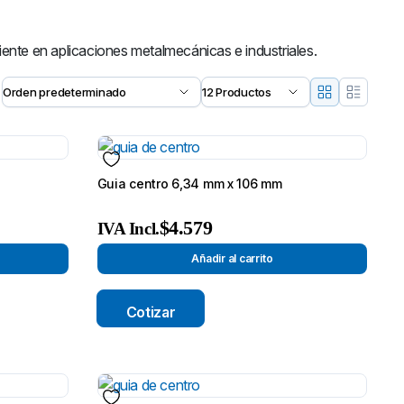
iente en aplicaciones metalmecánicas e industriales.
To see and take advanta
Click Here
Guia centro 6,34 mm x 106 mm
$
4.579
IVA Incl.
Añadir al carrito
Cotizar