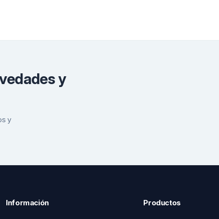
ovedades y
os y
Información
Productos