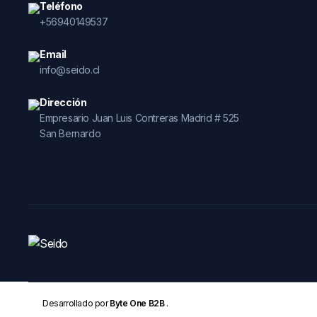
Teléfono
+56940149537
Email
info@seido.cl
Dirección
Empresario Juan Luis Contreras Madrid # 525
San Bernardo
Desarrollado por
Byte One B2B
.