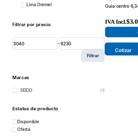
Lima Dremel
Guia centro 6,
Porta fresa
Maquinas
$
3.
IVA Incl.
Filtrar por precio
Biseladora
Carro de soldadura
-
Esmeril para discos abrasivos
Cotizar
Maquinas de soldar MIG
Filtrar
Taladro de base magnética
Torchas
Bernard
Marcas
Boquilla Bernard
Difusores Bernard
SEIDO
(3)
Linner Bernard
Toberas Bernard
Estatus de producto
Torcha Bernard
Tregaskiss
Disponible
Boquilla Tregaskiss
Oferta
Difusores Tregaskiss