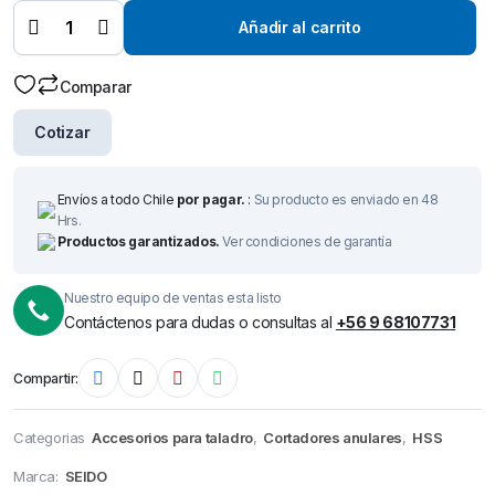
HSS Ø
60 mm x
Añadir al carrito
50 mm –
Broca
de
Comparar
Corte-
quantity
Cotizar
Envíos a todo Chile
por pagar.
:
Su producto es enviado en 48
Hrs.
Productos garantizados.
Ver condiciones de garantía
Nuestro equipo de ventas esta listo
Contáctenos para dudas o consultas al
+56 9 68107731
Compartir:
Categorias
Accesorios para taladro
,
Cortadores anulares
,
HSS
Marca:
SEIDO