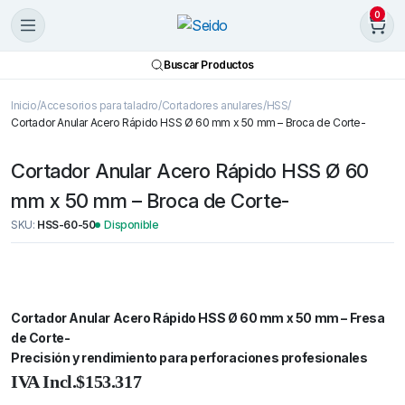
0
Buscar Productos
Inicio
Accesorios para taladro
Cortadores anulares
HSS
Cortador Anular Acero Rápido HSS Ø 60 mm x 50 mm – Broca de Corte-
Cortador Anular Acero Rápido HSS Ø 60
mm x 50 mm – Broca de Corte-
SKU:
HSS-60-50
Disponible
Cortador Anular Acero Rápido HSS Ø 60 mm x 50 mm – Fresa
de Corte-
Precisión y rendimiento para perforaciones profesionales
Cortador
Anular
IVA Incl.
$
153.317
Acero
Rápido