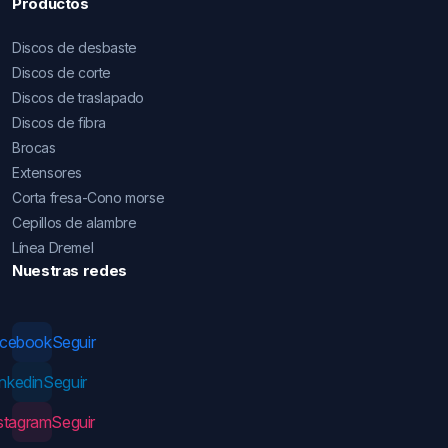
Productos
Discos de desbaste
Discos de corte
Discos de traslapado
Discos de fibra
Brocas
Extensores
Corta fresa-Cono morse
Cepillos de alambre
Línea Dremel
Nuestras redes
acebook
Seguir
inkedin
Seguir
stagram
Seguir