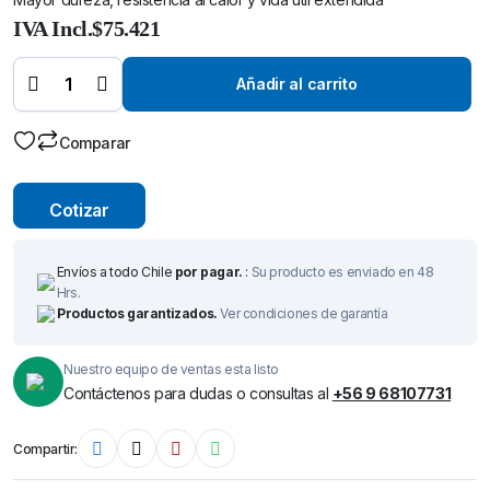
Cortador
IVA Incl.
$
75.421
Anular TCT
(Carburo
de
Tungsteno)
Añadir al carrito
Ø 33 mm x
50 mm –
Broca de
Corte-
Comparar
quantity
Cotizar
Envíos a todo Chile
por pagar.
:
Su producto es enviado en 48
Hrs.
Productos garantizados.
Ver condiciones de garantía
Nuestro equipo de ventas esta listo
Contáctenos para dudas o consultas al
+56 9 68107731
Compartir: