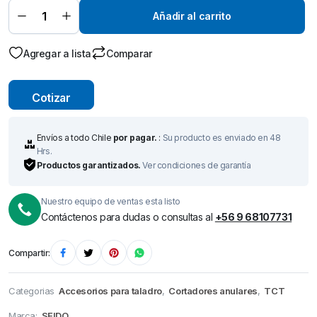
de
Tungsteno)
Añadir al carrito
Ø 18 mm x
50 mm –
Broca de
Corte-
Agregar a lista
Comparar
quantity
Cotizar
Envíos a todo Chile
por pagar.
:
Su producto es enviado en 48
Hrs.
Productos garantizados.
Ver condiciones de garantía
Nuestro equipo de ventas esta listo
Contáctenos para dudas o consultas al
+56 9 68107731
Compartir:
Categorias
Accesorios para taladro
,
Cortadores anulares
,
TCT
Marca:
SEIDO