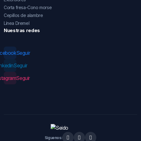
Corta fresa-Cono morse
Cepillos de alambre
Línea Dremel
Nuestras redes
acebook
Seguir
inkedin
Seguir
stagram
Seguir
Síguenos: