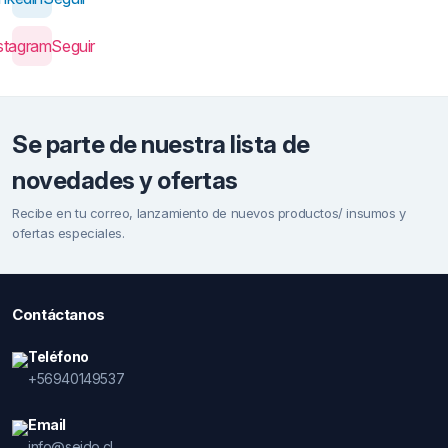
stagram
Seguir
Se parte de nuestra lista de
novedades y ofertas
Recibe en tu correo, lanzamiento de nuevos productos/ insumos y
ofertas especiales.
Contáctanos
Teléfono
+56940149537
Email
info@seido.cl