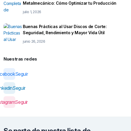
Metalmecánico: Cómo Optimizar tu Producción
julio 1, 2026
Buenas Prácticas al Usar Discos de Corte:
Seguridad, Rendimiento y Mayor Vida Útil
junio 26, 2026
Nuestras redes
acebook
Seguir
inkedin
Seguir
stagram
Seguir
Se parte de nuestra lista de