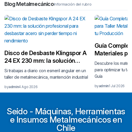
Blog Metalmecánico
Información del rubro
Guía Complet
Disco de Desbaste Klingspor A
Materiales par
24 EX 230 mm: la solución
Metalmecánic
Descubre los materi
profesional para desbastar
tu Producción
para optimizar tu tal
Si trabajas a diario con esmeril angular en un
acero sin perder tiempo ni
Guía
taller de metalmecánica, mantención industrial
rendimiento
by
admin
1 Jul 2026
by
admin
4 Ago 2026
Seido - Máquinas, Herramientas
e Insumos Metalmecánicos en
Chile