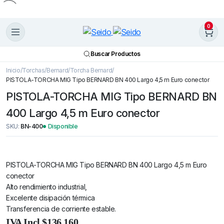
0
Buscar Productos
Inicio
Torchas
Bernard
Torcha Bernard
PISTOLA-TORCHA MIG Tipo BERNARD BN 400 Largo 4,5 m Euro conector
PISTOLA-TORCHA MIG Tipo BERNARD BN
400 Largo 4,5 m Euro conector
SKU:
BN-400
Disponible
PISTOLA-TORCHA MIG Tipo BERNARD BN 400 Largo 4,5 m Euro
conector
Alto rendimiento industrial,
Excelente disipación térmica
Transferencia de corriente estable.
PISTOLA-
IVA Incl.
$
136.160