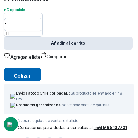
TORCHA
MIG Tipo
BERNARD
Disponible
BN 400
Largo
4,5 m
Euro
conector
quantity
Añadir al carrito
Agregar a lista
Comparar
Cotizar
Envíos a todo Chile
por pagar.
:
Su producto es enviado en 48
Hrs.
Productos garantizados.
Ver condiciones de garantía
Nuestro equipo de ventas esta listo
Contáctenos para dudas o consultas al
+56 9 68107731