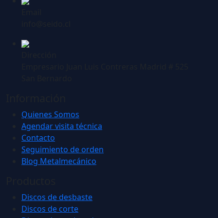
Email
info@seido.cl
Dirección
Empresario Juan Luis Contreras Madrid # 525
San Bernardo
Información
Quienes Somos
Agendar visita técnica
Contacto
Seguimiento de orden
Blog Metalmecánico
Productos
Discos de desbaste
Discos de corte