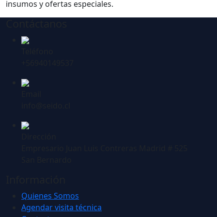
insumos y ofertas especiales.
Contáctanos
Teléfono
+56940149537
Email
info@seido.cl
Dirección
Empresario Juan Luis Contreras Madrid # 525
San Bernardo
Información
Quienes Somos
Agendar visita técnica