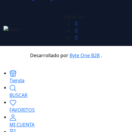
Síguenos:
Desarrollado por
Byte One B2B
.
Tienda
BUSCAR
FAVORITOS
MI CUENTA