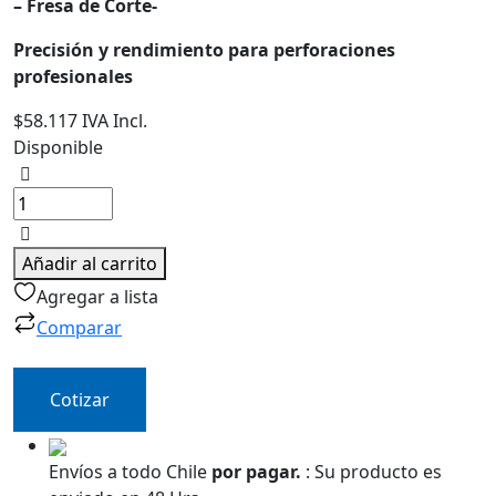
– Fresa de Corte-
Precisión y rendimiento para perforaciones
profesionales
$
58.117
IVA Incl.
Disponible
Cortador
Anular
Acero
Rápido
Añadir al carrito
HSS
Agregar a lista
Ø
Comparar
35mm
x
50
Cotizar
mm
–
Broca
Envíos a todo Chile
por pagar.
:
Su producto es
de