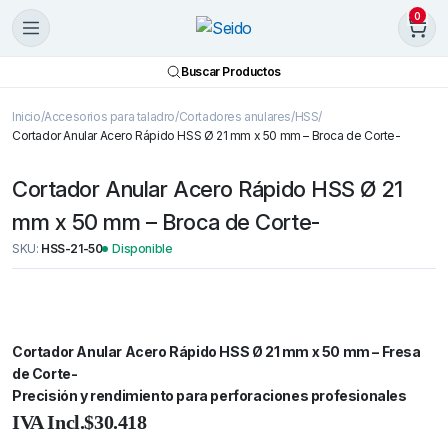
0
Buscar Productos
Inicio
Accesorios para taladro
Cortadores anulares
HSS
Cortador Anular Acero Rápido HSS Ø 21 mm x 50 mm – Broca de Corte-
Cortador Anular Acero Rápido HSS Ø 21
mm x 50 mm – Broca de Corte-
SKU:
HSS-21-50
Disponible
Cortador Anular Acero Rápido HSS Ø 21 mm x 50 mm – Fresa
de Corte-
Precisión y rendimiento para perforaciones profesionales
Cortador
Anular
IVA Incl.
$
30.418
Acero
Rápido