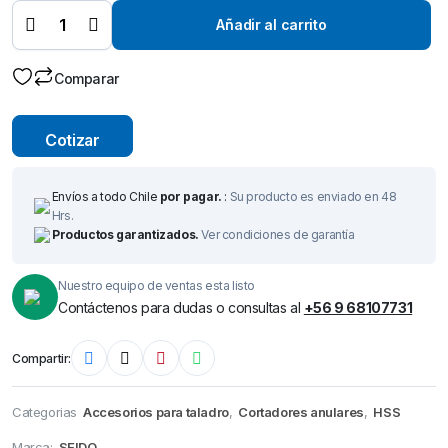
HSS Ø
21 mm x
Añadir al carrito
50 mm –
Broca
de
Comparar
Corte-
quantity
Cotizar
Envíos a todo Chile
por pagar.
:
Su producto es enviado en 48
Hrs.
Productos garantizados.
Ver condiciones de garantía
Nuestro equipo de ventas esta listo
Contáctenos para dudas o consultas al
+56 9 68107731
Compartir:
Categorias
Accesorios para taladro
,
Cortadores anulares
,
HSS
Marca:
SEIDO