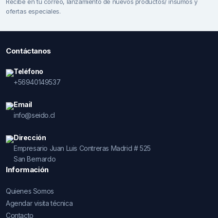
Recibe en tu correo, lanzamiento de nuevos productos/ insumos y
ofertas especiales.
Contáctanos
Teléfono
+56940149537
Email
info@seido.cl
Dirección
Empresario Juan Luis Contreras Madrid # 525
San Bernardo
Información
Quienes Somos
Agendar visita técnica
Contacto