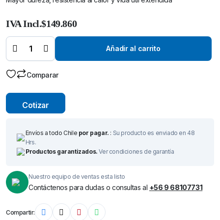
Cortador
IVA Incl.
$
149.860
Anular TCT
(Carburo
de
Tungsteno)
Añadir al carrito
Ø 58 mm x
50 mm –
Broca de
Corte-
Comparar
quantity
Cotizar
Envíos a todo Chile
por pagar.
:
Su producto es enviado en 48
Hrs.
Productos garantizados.
Ver condiciones de garantía
Nuestro equipo de ventas esta listo
Contáctenos para dudas o consultas al
+56 9 68107731
Compartir: