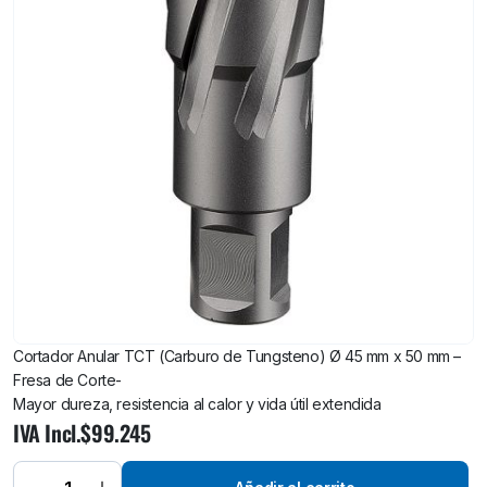
Cortador Anular TCT (Carburo de Tungsteno) Ø 45 mm x 50 mm –
Fresa de Corte-
Mayor dureza, resistencia al calor y vida útil extendida
Cortador
IVA Incl.
$
99.245
Anular TCT
(Carburo
de
Tungsteno)