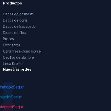
Productos
Discos de desbaste
Discos de corte
Discos de traslapado
Discos de fibra
Brocas
Extensores
Corta fresa-Cono morse
Cepillos de alambre
Línea Dremel
Nuestras redes
acebook
Seguir
inkedin
Seguir
stagram
Seguir