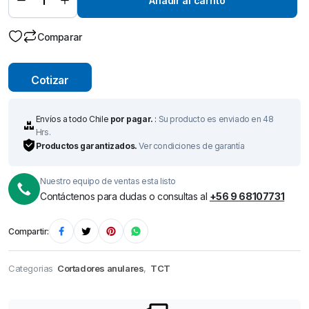
Añadir al carrito
Ø 45 mm x
50 mm –
Broca de
Corte-
Comparar
quantity
Cotizar
Envíos a todo Chile
por pagar.
:
Su producto es enviado en 48
Hrs.
Productos garantizados.
Ver condiciones de garantía
Nuestro equipo de ventas esta listo
Contáctenos para dudas o consultas al
+56 9 68107731
Compartir:
Categorias
Cortadores anulares
,
TCT