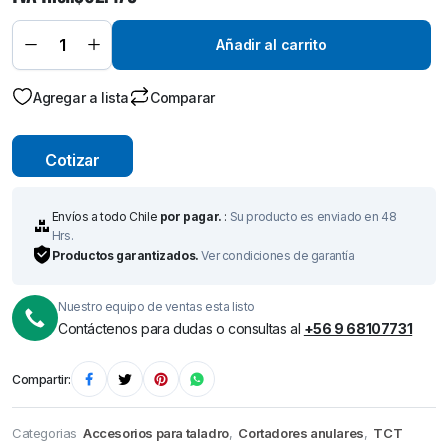
(Carburo
de
Tungsteno)
Añadir al carrito
Ø 28 mm x
50 mm –
Broca de
Corte-
Agregar a lista
Comparar
quantity
Cotizar
Envíos a todo Chile
por pagar.
:
Su producto es enviado en 48
Hrs.
Productos garantizados.
Ver condiciones de garantía
Nuestro equipo de ventas esta listo
Contáctenos para dudas o consultas al
+56 9 68107731
Compartir:
Categorias
Accesorios para taladro
,
Cortadores anulares
,
TCT