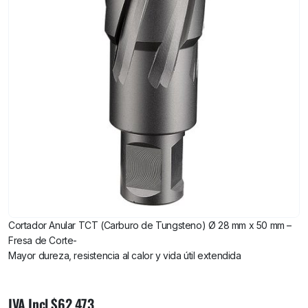
Cortador Anular TCT (Carburo de Tungsteno) Ø 28 mm x 50 mm –
Fresa de Corte-
Mayor dureza, resistencia al calor y vida útil extendida
Cortador
IVA Incl.
$
62.473
Anular TCT