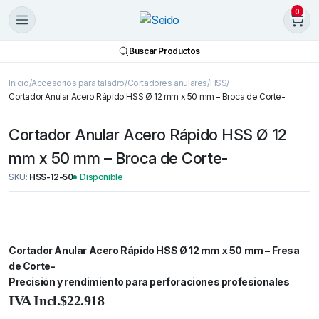
0
Buscar Productos
Inicio
Accesorios para taladro
Cortadores anulares
HSS
Cortador Anular Acero Rápido HSS Ø 12 mm x 50 mm – Broca de Corte-
Cortador Anular Acero Rápido HSS Ø 12
mm x 50 mm – Broca de Corte-
SKU:
HSS-12-50
Disponible
Cortador Anular Acero Rápido HSS Ø 12 mm x 50 mm – Fresa
de Corte-
Precisión y rendimiento para perforaciones profesionales
Cortador
Anular
IVA Incl.
$
22.918
Acero
Rápido