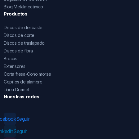
Blog Metalmecánico
Productos
Discos de desbaste
Discos de corte
Discos de traslapado
Discos de fibra
Brocas
Extensores
Corta fresa-Cono morse
Cepillos de alambre
Línea Dremel
Nuestras redes
acebook
Seguir
inkedin
Seguir