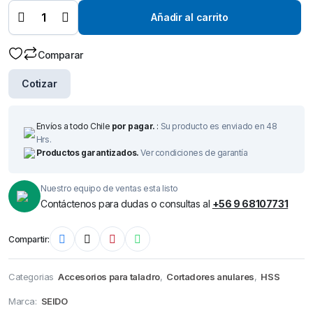
HSS Ø
12 mm x
Añadir al carrito
50 mm –
Broca
de
Comparar
Corte-
quantity
Cotizar
Envíos a todo Chile
por pagar.
:
Su producto es enviado en 48
Hrs.
Productos garantizados.
Ver condiciones de garantía
Nuestro equipo de ventas esta listo
Contáctenos para dudas o consultas al
+56 9 68107731
Compartir:
Categorias
Accesorios para taladro
,
Cortadores anulares
,
HSS
Marca:
SEIDO