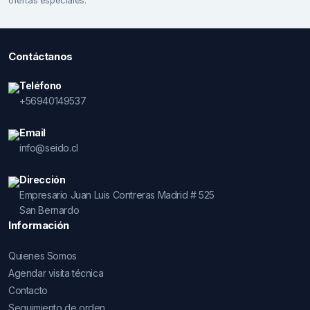
ofertas especiales.
Contáctanos
Teléfono
+56940149537
Email
info@seido.cl
Dirección
Empresario Juan Luis Contreras Madrid # 525
San Bernardo
Información
Quienes Somos
Agendar visita técnica
Contacto
Seguimiento de orden