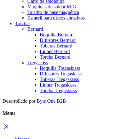
Carro de soldadura
Maquinas de soldar MIG
Taladro de base magnética
Esmeril para discos abrasivos
Torchas
Bernard
Boquilla Bernard
Difusores Bernard
Toberas Bernard
Linner Bernard
Torcha Bernard
Tregaskiss
Boquilla Tregaskisss
Difusores Tregaskisss
Toberas Tregaskisss
Linner Tregaskisss
Torcha Tregaskisss
Desarrollado por
Byte One B2B
.
Menu