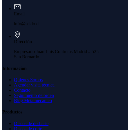
Email
info@seido.cl
Dirección
Empresario Juan Luis Contreras Madrid # 525
San Bernardo
Información
Quienes Somos
Agendar visita técnica
Contacto
Seguimiento de orden
Blog Metalmecánico
Productos
Discos de desbaste
Discos de corte