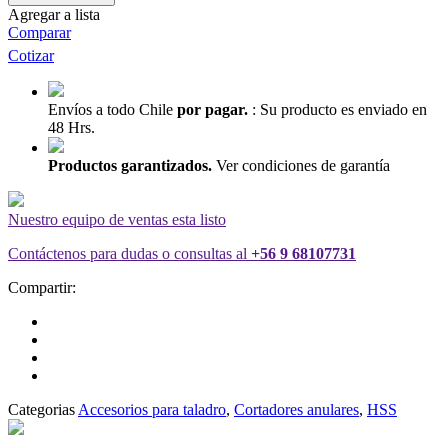
Acero
Agregar a lista
Rápido
Comparar
HSS
Cotizar
Ø
55
mm
Envíos a todo Chile
por pagar.
:
Su producto es enviado en
x
48 Hrs.
50
mm
Productos garantizados.
Ver condiciones de garantía
–
Broca
de
Nuestro equipo de ventas esta listo
Corte-
quantity
Contáctenos para dudas o consultas al
+56 9 68107731
Compartir:
Categorias
Accesorios para taladro
,
Cortadores anulares
,
HSS