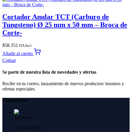
Cortador Anular TCT (Carburo de
Tungsteno) Ø 25 mm x 50 mm – Broca de
Corte-
$
58.352
IVA Incl.
Añadir al carrito
Cotizar
Se parte de nuestra lista de novedades y ofertas
Recibe en tu correo, lanzamiento de nuevos productos/ insumos y
ofertas especiales.
Contáctanos
Teléfono
+56940149537