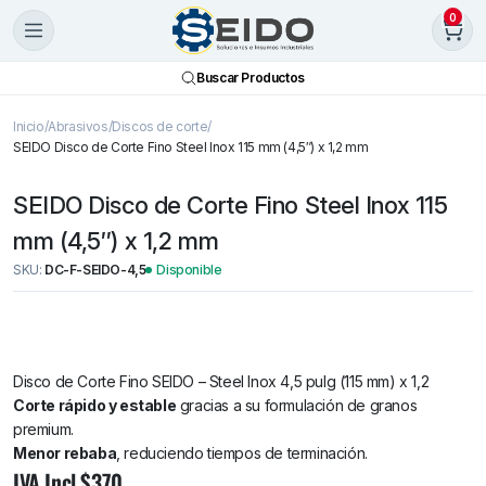
0
Buscar Productos
Inicio
Abrasivos
Discos de corte
SEIDO Disco de Corte Fino Steel Inox 115 mm (4,5″) x 1,2 mm
SEIDO Disco de Corte Fino Steel Inox 115
mm (4,5″) x 1,2 mm
SKU:
DC-F-SEIDO-4,5
Disponible
Disco de Corte Fino SEIDO – Steel Inox 4,5 pulg (115 mm) x 1,2
Corte rápido y estable
gracias a su formulación de granos
premium.
Menor rebaba
, reduciendo tiempos de terminación.
SEIDO
IVA Incl.
Disco
$
370