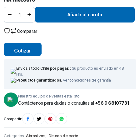
de
Corte
Fino
Steel
Añadir al carrito
Inox 115
mm
(4,5") x
Comparar
1,2 mm
quantity
Cotizar
Envíos a todo Chile
por pagar.
:
Su producto es enviado en 48
Hrs.
Productos garantizados.
Ver condiciones de garantía
Nuestro equipo de ventas esta listo
Contáctenos para dudas o consultas al
+56 9 68107731
Compartir:
Categorias
Abrasivos
,
Discos de corte