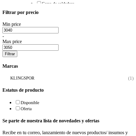
Carro de soldadura
Esmeril para discos abrasivos
Filtrar por precio
Maquinas de soldar MIG
Taladro de base magnética
Min price
Torchas
Bernard
-
Boquilla Bernard
Max price
Difusores Bernard
Linner Bernard
Filtrar
Toberas Bernard
Torcha Bernard
Marcas
Tregaskiss
Boquilla Tregaskiss
(1)
KLINGSPOR
Difusores Tregaskiss
Linner Tregaskiss
Estatus de producto
Toberas Tregaskiss
Torcha Tregaskiss
Disponible
Oferta
Se parte de nuestra lista de novedades y ofertas
Recibe en tu correo, lanzamiento de nuevos productos/ insumos y