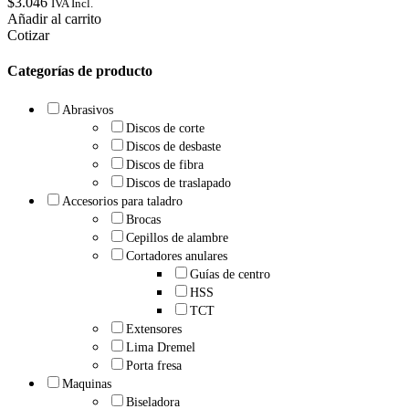
$
3.046
IVA Incl.
Añadir al carrito
Cotizar
Categorías de producto
Abrasivos
Discos de corte
Discos de desbaste
Discos de fibra
Discos de traslapado
Accesorios para taladro
Brocas
Cepillos de alambre
Cortadores anulares
Guías de centro
HSS
TCT
Extensores
Lima Dremel
Porta fresa
Maquinas
Biseladora