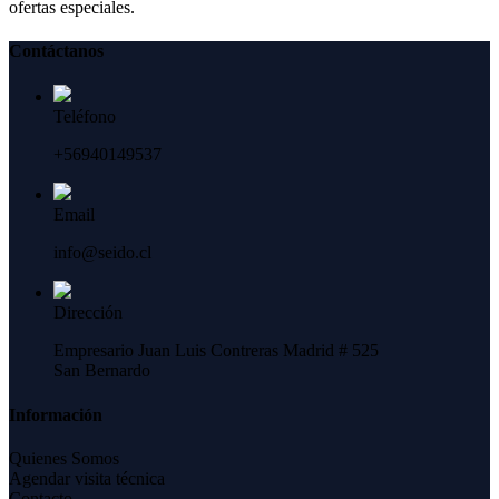
ofertas especiales.
Contáctanos
Teléfono
+56940149537
Email
info@seido.cl
Dirección
Empresario Juan Luis Contreras Madrid # 525
San Bernardo
Información
Quienes Somos
Agendar visita técnica
Contacto