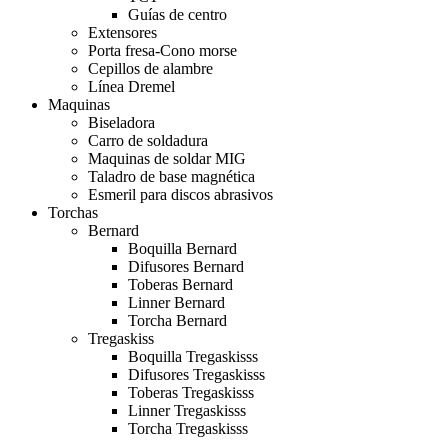
Guías de centro
Extensores
Porta fresa-Cono morse
Cepillos de alambre
Línea Dremel
Maquinas
Biseladora
Carro de soldadura
Maquinas de soldar MIG
Taladro de base magnética
Esmeril para discos abrasivos
Torchas
Bernard
Boquilla Bernard
Difusores Bernard
Toberas Bernard
Linner Bernard
Torcha Bernard
Tregaskiss
Boquilla Tregaskisss
Difusores Tregaskisss
Toberas Tregaskisss
Linner Tregaskisss
Torcha Tregaskisss