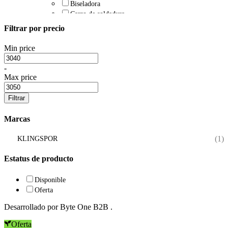
Biseladora
Carro de soldadura
Esmeril para discos abrasivos
Filtrar por precio
Maquinas de soldar MIG
Taladro de base magnética
Min price
Torchas
Bernard
-
Boquilla Bernard
Max price
Difusores Bernard
Linner Bernard
Filtrar
Toberas Bernard
Torcha Bernard
Marcas
Tregaskiss
Boquilla Tregaskiss
(1)
KLINGSPOR
Difusores Tregaskiss
Linner Tregaskiss
Estatus de producto
Toberas Tregaskiss
Torcha Tregaskiss
Disponible
Oferta
Desarrollado por
Byte One B2B
.
Oferta