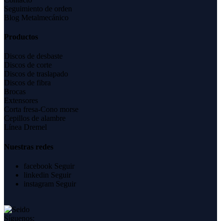
Seguimiento de orden
Blog Metalmecánico
Productos
Discos de desbaste
Discos de corte
Discos de traslapado
Discos de fibra
Brocas
Extensores
Corta fresa-Cono morse
Cepillos de alambre
Línea Dremel
Nuestras redes
facebook
Seguir
linkedin
Seguir
instagram
Seguir
Síguenos: